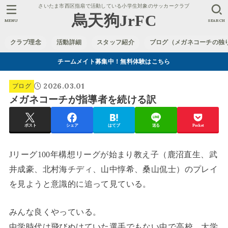
さいたま市西区指扇で活動している小学生対象のサッカークラブ
烏天狗JrFC
MENU
SEARCH
クラブ理念
活動詳細
スタッフ紹介
ブログ（メガネコーチの独
チームメイト募集中！無料体験はこちら
2026.03.01
ブログ
メガネコーチが指導者を続ける訳
ポスト
シェア
はてブ
送る
Pocket
Jリーグ100年構想リーグが始まり教え子（鹿沼直生、武
井成豪、北村海チディ、山中惇希、桑山侃士）のプレイ
を見ようと意識的に追って見ている。
みんな良くやっている。
中学時代は飛びぬけていた選手でもない中で高校、大学