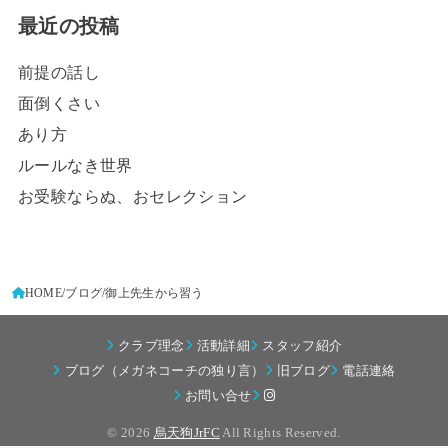
最近の投稿
前提の話し
面倒くさい
あり方
ルールなき世界
お受験ならぬ、おセレクション
HOME
ブログ
御上先生から習う
クラブ理念
活動詳細
スタッフ紹介
ブログ（メガネコーチの独り言）
旧ブログ
電話連絡
お問い合せ
© 2026
烏天狗JrFC
All Rights Reserved.